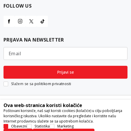
FOLLOW US
PRIJAVA NA NEWSLETTER
Email
Prijavi se
Slažem se sa
politikom privatnosti
Ova web-stranica koristi kolačiće
Poštovani korisniče, naš sajt koristi cookies (kolačiće) u cilju poboljšanja
korisničkog iskustva. Ukoliko nastavite da pregledate i koristite našu
Internet prodavnicu slažete se sa upotrebom kolačića.
Nastojimo da budemo što precizniji u opisu proizvoda, prikazu slika i
Obavezni
Statistika
Marketing