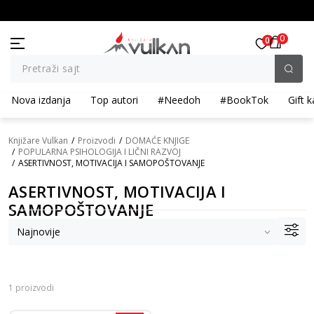
BESPLATNA ISPORUKA za porudžbine preko 3.500,00 din
0
0
Pretraži sajt
Nova izdanja
Top autori
#Needoh
#BookTok
Gift k
Knjižare Vulkan
Proizvodi
DOMAĆE KNJIGE
POPULARNA PSIHOLOGIJA I LIČNI RAZVOJ
ASERTIVNOST, MOTIVACIJA I SAMOPOŠTOVANJE
ASERTIVNOST, MOTIVACIJA I
SAMOPOŠTOVANJE
1 proizvodi