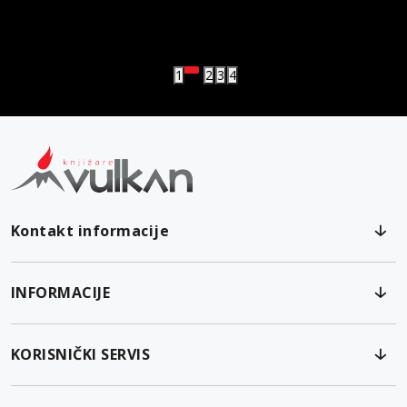
vulkan klub
Vulkanova Klub članska karta
1
2
3
4
Kontakt informacije
INFORMACIJE
KORISNIČKI SERVIS