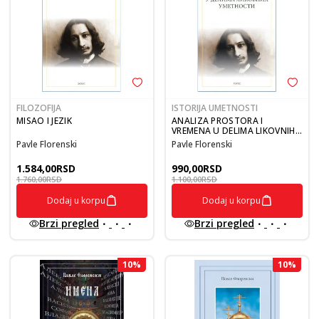
FILOZOFIJA
ISTORIJA UMETNOSTI
MISAO I JEZIK
ANALIZA PROSTORA I
VREMENA U DELIMA LIKOVNIH
UMETNOSTI
Pavle Florenski
Pavle Florenski
1.584,00
RSD
990,00
RSD
1.760,00
RSD
1.100,00
RSD
Dodaj u korpu
Dodaj u korpu
Brzi pregled
Brzi pregled
10
%
10
%