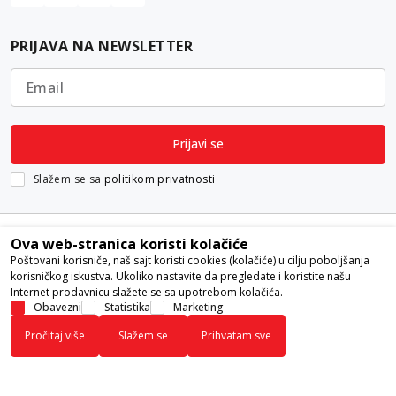
PRIJAVA NA NEWSLETTER
Email
Prijavi se
Slažem se sa
politikom privatnosti
Ova web-stranica koristi kolačiće
Poštovani korisniče, naš sajt koristi cookies (kolačiće) u cilju poboljšanja
korisničkog iskustva. Ukoliko nastavite da pregledate i koristite našu
Internet prodavnicu slažete se sa upotrebom kolačića.
Nastojimo da budemo što precizniji u opisu proizvoda, prikazu slika i
Obavezni
Statistika
Marketing
samih cena, ali ne možemo garantovati da su sve informacije kompletne i
Pročitaj više
Slažem se
Prihvatam sve
bez grešaka. Svi artikli prikazani na sajtu su deo naše ponude i ne
podrazumeva da su dostupni u svakom trenutku.
©2026
www.knjizare-vulkan.rs
Powered by
NB SOFT
Sva prava zadržana.