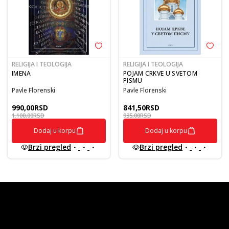
RELIGIJA I TEOLOGIJA
RELIGIJA I TEOLOGIJA
IMENA
POJAM CRKVE U SVETOM
PISMU
Pavle Florenski
Pavle Florenski
990,00
RSD
841,50
RSD
1.100,00
RSD
935,00
RSD
Dodaj u korpu
Dodaj u korpu
Brzi pregled
Brzi pregled
vulkan klub
Vulkanova Klub članska karta