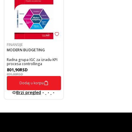
FINANSIJE
MODERN BUDGETING
Radna grupa IGC za izradu KPI
procesa controllinga
801,90
RSD
891,00
RSD
Dodaj u korpu
Brzi pregled
vulkan klub
Vulkanova Klub članska karta