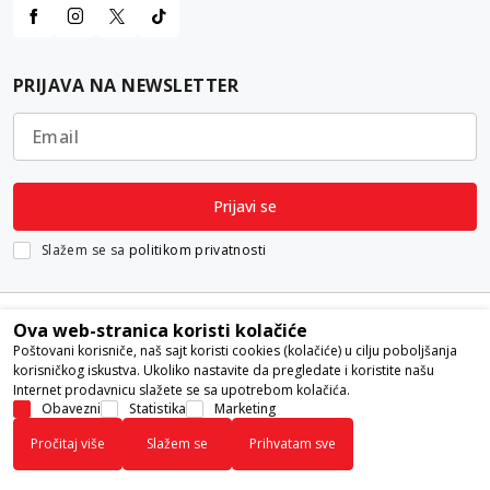
PRIJAVA NA NEWSLETTER
Email
Prijavi se
Slažem se sa
politikom privatnosti
Ova web-stranica koristi kolačiće
Poštovani korisniče, naš sajt koristi cookies (kolačiće) u cilju poboljšanja
korisničkog iskustva. Ukoliko nastavite da pregledate i koristite našu
Internet prodavnicu slažete se sa upotrebom kolačića.
Nastojimo da budemo što precizniji u opisu proizvoda, prikazu slika i
Obavezni
Statistika
Marketing
samih cena, ali ne možemo garantovati da su sve informacije kompletne i
Pročitaj više
Slažem se
Prihvatam sve
bez grešaka. Svi artikli prikazani na sajtu su deo naše ponude i ne
podrazumeva da su dostupni u svakom trenutku.