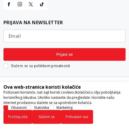
PRIJAVA NA NEWSLETTER
Email
Prijavi se
Slažem se sa
politikom privatnosti
Ova web-stranica koristi kolačiće
Poštovani korisniče, naš sajt koristi cookies (kolačiće) u cilju poboljšanja
korisničkog iskustva. Ukoliko nastavite da pregledate i koristite našu
Internet prodavnicu slažete se sa upotrebom kolačića.
Nastojimo da budemo što precizniji u opisu proizvoda, prikazu slika i
Obavezni
Statistika
Marketing
samih cena, ali ne možemo garantovati da su sve informacije kompletne i
Pročitaj više
Slažem se
Prihvatam sve
bez grešaka. Svi artikli prikazani na sajtu su deo naše ponude i ne
podrazumeva da su dostupni u svakom trenutku.