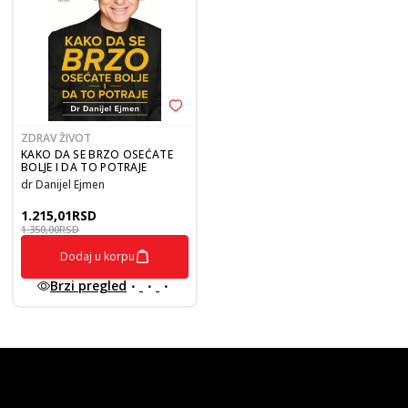
ZDRAV ŽIVOT
KAKO DA SE BRZO OSEĆATE
BOLJE I DA TO POTRAJE
dr Danijel Ejmen
1.215,01
RSD
1.350,00
RSD
Dodaj u korpu
Brzi pregled
vulkan klub
Vulkanova Klub članska karta