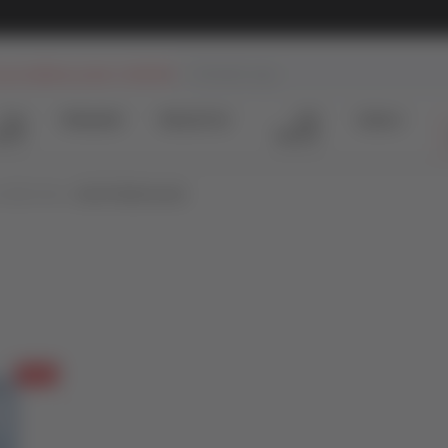
BESPLATNA ISPORUKA za porudžbine preko 3.500,00 din
Pretraži sajt
 porudžbine preko 3.500 RSD
Top
#Needoh
#BookTok
Gift
Uskoro
tori
kartice
LITERATURA
DRUŠTVENE NAUKE
10
%