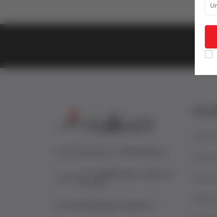
Un
vulkan klub
Vulkanova Klub članska karta
INFO
Novost
Adresa:
Sremska 2 11000 Beograd
Naše kn
011 4540900 (pon-subota 9
O nam
Telefon:
do 16h)
Najčešć
Email:
info@knjizare-vulkan.rs