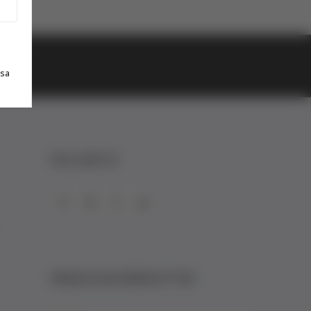
najčešća pitanja
0 dinara
Kontaktirajte nas za pomoć
 sa
FOLLOW US
PRIJAVA NA NEWSLETTER