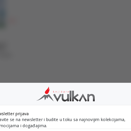
E ZA
AĐI
sletter prijava
javite se na newsletter i budite u toku sa najnovijim kolekcijama,
mocijama i događajima.