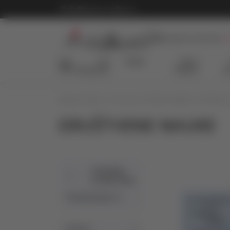
KOLIČINSKI POPUST ::: Dodatnih 10% na tri kupljena artikla
info@knjizare-vulkan.rs
Besplatna isporuka
Za
Sve
Akcije
Nova
kategorije
izdanja
au
Knjižare Vulkan
Proizvodi
DOMAĆE KNJIGE
STRUČNA 
DRUŠTVENE NAUKE
STRUČNA
LITERATURA
PEDAGOGIJA (1)
Izdavač