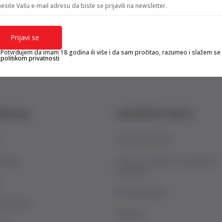
esite Vašu e‑mail adresu da biste se prijavili na newsletter.
gift kartica
besplatna isporuka
Prijavi se
Poklon kartica za svaku priliku
Za porudžbine preko 3.50
Potvrđujem da imam 18 godina ili više i da sam pročitao, razumeo i slažem se
politikom privatnosti
RMACIJE
KORISNIČKI SERVIS
i
Uslovi korišćenja
jižare
Izjava o privatnosti i sigurnosti
podataka
a
Načini plaćanja
a pitanja
Isporuka