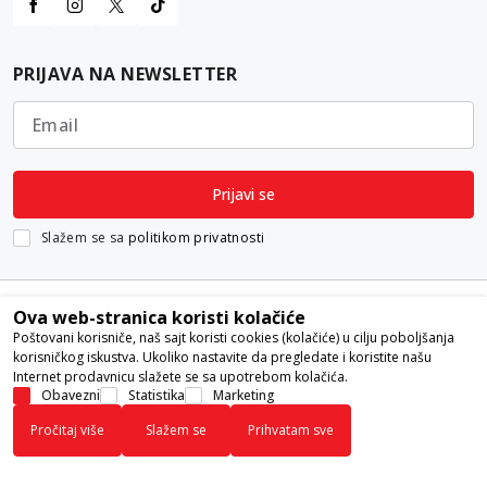
PRIJAVA NA NEWSLETTER
Email
Prijavi se
Slažem se sa
politikom privatnosti
Ova web-stranica koristi kolačiće
Poštovani korisniče, naš sajt koristi cookies (kolačiće) u cilju poboljšanja
korisničkog iskustva. Ukoliko nastavite da pregledate i koristite našu
Internet prodavnicu slažete se sa upotrebom kolačića.
Nastojimo da budemo što precizniji u opisu proizvoda, prikazu slika i
Obavezni
Statistika
Marketing
samih cena, ali ne možemo garantovati da su sve informacije kompletne i
Pročitaj više
Slažem se
Prihvatam sve
bez grešaka. Svi artikli prikazani na sajtu su deo naše ponude i ne
podrazumeva da su dostupni u svakom trenutku.