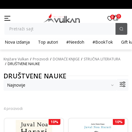
BESPLATNA ISPORUKA za porudžbine preko 3.500,00 din
0
0
Pretraži sajt
Nova izdanja
Top autori
#Needoh
#BookTok
Gift k
Knjižare Vulkan
Proizvodi
DOMAĆE KNJIGE
STRUČNA LITERATURA
DRUŠTVENE NAUKE
DRUŠTVENE NAUKE
4 proizvodi
10
%
10
%