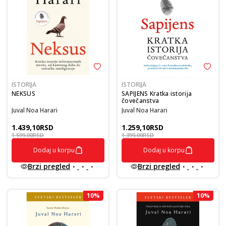
ISTORIJA
ISTORIJA
NEKSUS
SAPIJENS Kratka istorija
čovečanstva
Juval Noa Harari
Juval Noa Harari
1.439,10
RSD
1.259,10
RSD
1.599,00
RSD
1.399,00
RSD
Dodaj u korpu
Dodaj u korpu
Brzi pregled
Brzi pregled
10
%
10
%