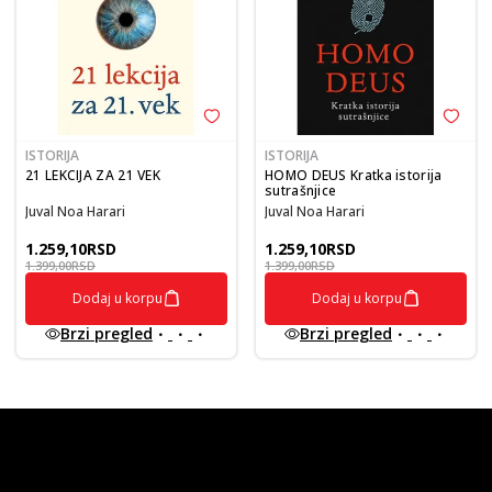
ISTORIJA
ISTORIJA
21 LEKCIJA ZA 21 VEK
HOMO DEUS Kratka istorija
sutrašnjice
Juval Noa Harari
Juval Noa Harari
1.259,10
RSD
1.259,10
RSD
1.399,00
RSD
1.399,00
RSD
Dodaj u korpu
Dodaj u korpu
Brzi pregled
Brzi pregled
vulkan klub
Vulkanova Klub članska karta