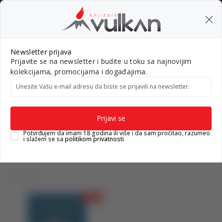
BESPLATNA ISPORUKA za porudžbine preko 3.500,00 din
0
0
Pretraži sajt
Newsletter prijava
Prijavite se na newsletter i budite u toku sa najnovijim
Nova izdanja
Top autori
#Needoh
#BookTok
Gift k
kolekcijama, promocijama i događajima.
Unesite Vašu e‑mail adresu da biste se prijavili na newsletter.
Knjižare Vulkan
Proizvodi
ENGLISH BOOKS
ENGLISH BOOKS
Prijavi se
Potvrđujem da imam 18 godina ili više i da sam pročitao, razumeo
i slažem se sa
politikom privatnosti
1 proizvodi
15
%