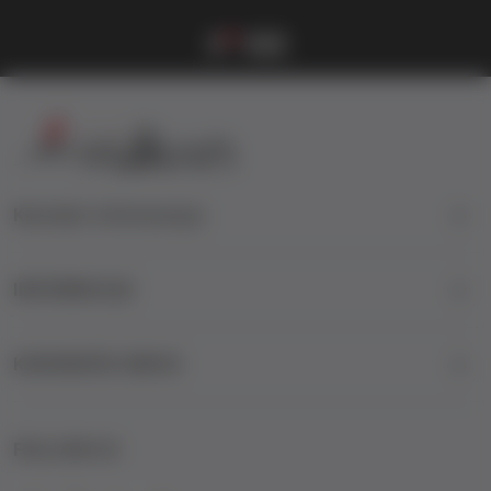
1
2
3
4
Kontakt informacije
INFORMACIJE
KORISNIČKI SERVIS
FOLLOW US