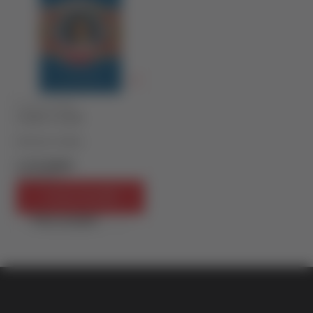
FOOD & DRINK
CIGARS A GUIDE
Nicholas Foulkes
3.272,50
RSD
3.850,00
RSD
Dodaj u korpu
Brzi pregled
vulkan klub
Vulkanova Klub članska karta