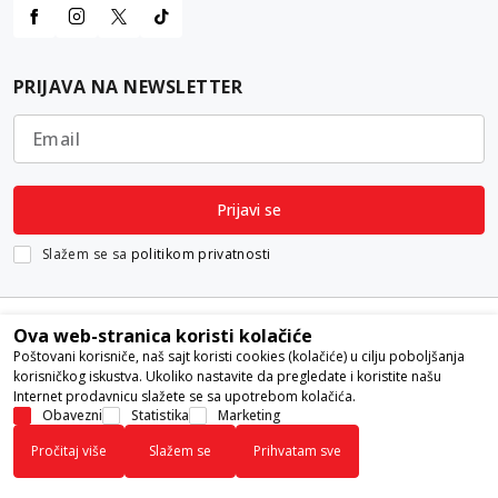
PRIJAVA NA NEWSLETTER
Email
Prijavi se
Slažem se sa
politikom privatnosti
Ova web-stranica koristi kolačiće
Poštovani korisniče, naš sajt koristi cookies (kolačiće) u cilju poboljšanja
korisničkog iskustva. Ukoliko nastavite da pregledate i koristite našu
Internet prodavnicu slažete se sa upotrebom kolačića.
Nastojimo da budemo što precizniji u opisu proizvoda, prikazu slika i
Obavezni
Statistika
Marketing
samih cena, ali ne možemo garantovati da su sve informacije kompletne i
Pročitaj više
Slažem se
Prihvatam sve
bez grešaka. Svi artikli prikazani na sajtu su deo naše ponude i ne
podrazumeva da su dostupni u svakom trenutku.