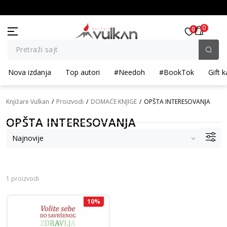
BESPLATNA ISPORUKA za porudžbine preko 3.500,00 din
0
0
Pretraži sajt
Nova izdanja
Top autori
#Needoh
#BookTok
Gift k
Knjižare Vulkan
Proizvodi
DOMAĆE KNJIGE
OPŠTA INTERESOVANJA
OPŠTA INTERESOVANJA
1 proizvodi
10
%