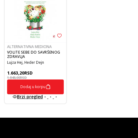
ALTERNATIVNA MEDICINA
VOLITE SEBE DO SAVRŠENOG
ZDRAVLJA
Lujza Hej, Heder Dejn
1.663,20
RSD
1.848,00
RSD
Dodaj u korpu
Brzi pregled
vulkan klub
Vulkanova Klub članska karta