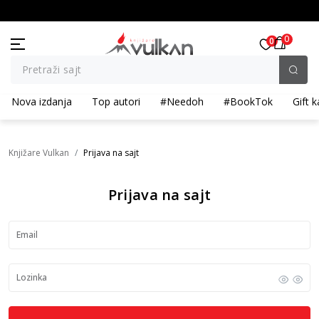
BESPLATNA ISPORUKA za porudžbine preko 3.500,00 din
0
0
Pretraži sajt
Nova izdanja
Top autori
#Needoh
#BookTok
Gift k
Knjižare Vulkan
Prijava na sajt
Prijava na sajt
Email
Lozinka