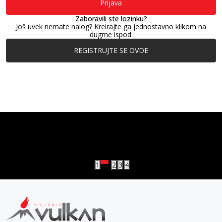
Prijava
Zaboravili ste lozinku?
Još uvek nemate nalog? Kreirajte ga jednostavno klikom na
dugme ispod.
REGISTRUJTE SE OVDE
vulkan klub
Vulkanova Klub članska karta
1
2
3
4