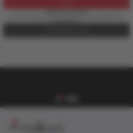
Prijava
Zaboravili ste lozinku?
Još uvek nemate nalog? Kreirajte ga jednostavno klikom na
dugme ispod.
REGISTRUJTE SE OVDE
vulkan klub
Vulkanova Klub članska karta
1
2
3
4