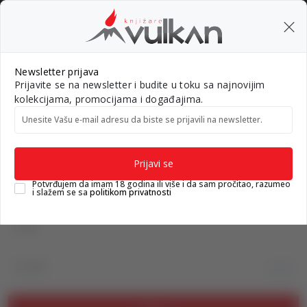
KOLIČINSKI POPUST ::: Dodatnih 10% na tri kupljena artikla
BESPL
0
0
Pretraži sajt
Newsletter prijava
Prijavite se na newsletter i budite u toku sa najnovijim
Nova izdanja
Top autori
#Needoh
#BookTok
Gift k
kolekcijama, promocijama i događajima.
Unesite Vašu e‑mail adresu da biste se prijavili na newsletter.
Knjižare Vulkan
Prijava na sajt
Prijavi se
Prijava na sajt
Potvrđujem da imam 18 godina ili više i da sam pročitao, razumeo
i slažem se sa
politikom privatnosti
Email
Lozinka