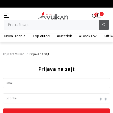
OLIČINSKI POPUST ::: Dodatnih 10% na tri kupljena artikla
BESPLATNA ISPORUKA za p
0
0
Pretraži sajt
Nova izdanja
Top autori
#Needoh
#BookTok
Gift k
Knjižare Vulkan
Prijava na sajt
Prijava na sajt
Email
Lozinka