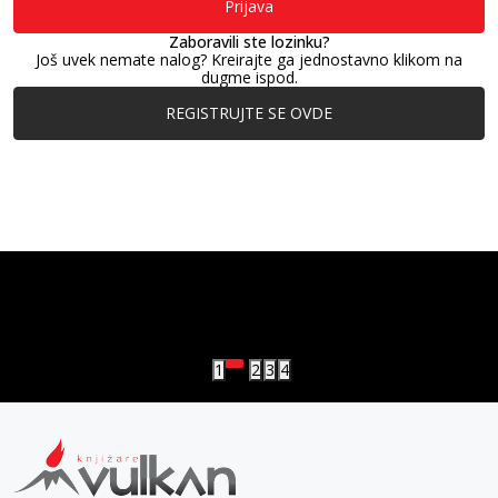
Prijava
Zaboravili ste lozinku?
Još uvek nemate nalog? Kreirajte ga jednostavno klikom na
dugme ispod.
REGISTRUJTE SE OVDE
vulkan klub
Vulkanova Klub članska karta
1
2
3
4