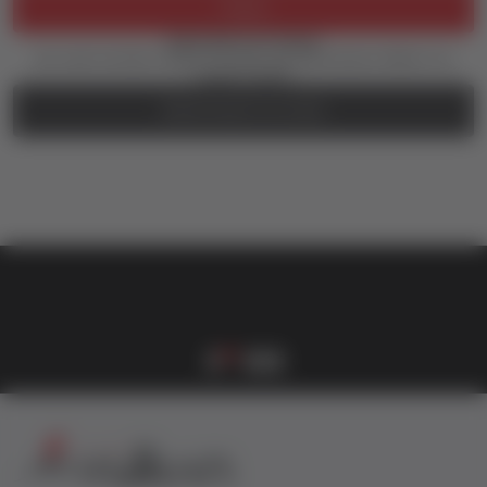
Prijava
Zaboravili ste lozinku?
Još uvek nemate nalog? Kreirajte ga jednostavno klikom na
dugme ispod.
REGISTRUJTE SE OVDE
vulkan klub
Vulkanova Klub članska karta
1
2
3
4