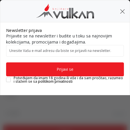
BESPLATNA ISPORUKA za porudžbine preko 3.500,00 din
0
0
Pretraži sajt
Newsletter prijava
Prijavite se na newsletter i budite u toku sa najnovijim
Nova izdanja
Top autori
#Needoh
#BookTok
Gift k
kolekcijama, promocijama i događajima.
Unesite Vašu e‑mail adresu da biste se prijavili na newsletter.
Knjižare Vulkan
Prijava na sajt
Prijavi se
Prijava na sajt
Potvrđujem da imam 18 godina ili više i da sam pročitao, razumeo
i slažem se sa
politikom privatnosti
Email
Lozinka