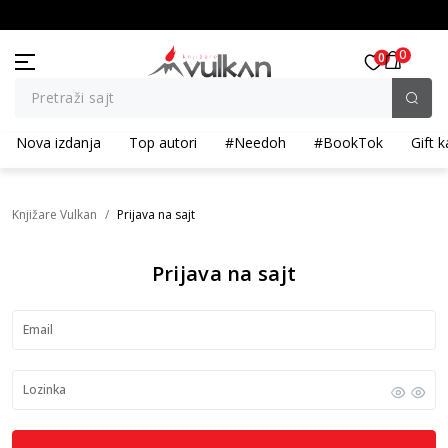
KOLIČINSKI POPUST ::: Dodatnih 10% na tri kupljena artikla
0
0
Pretraži sajt
Nova izdanja
Top autori
#Needoh
#BookTok
Gift k
Knjižare Vulkan
Prijava na sajt
Prijava na sajt
Email
Lozinka