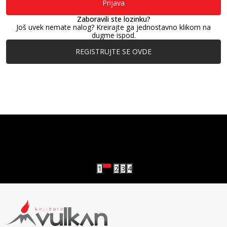
Prijava
Zaboravili ste lozinku?
Još uvek nemate nalog? Kreirajte ga jednostavno klikom na
dugme ispod.
REGISTRUJTE SE OVDE
vulkan klub
Vulkanova Klub članska karta
1
2
3
4