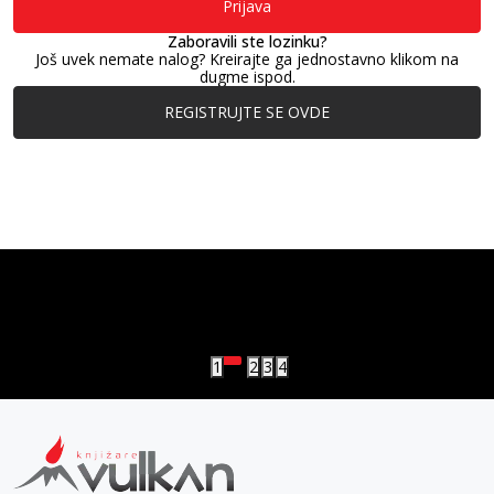
Prijava
Zaboravili ste lozinku?
Još uvek nemate nalog? Kreirajte ga jednostavno klikom na
dugme ispod.
REGISTRUJTE SE OVDE
vulkan klub
Vulkanova Klub članska karta
1
2
3
4