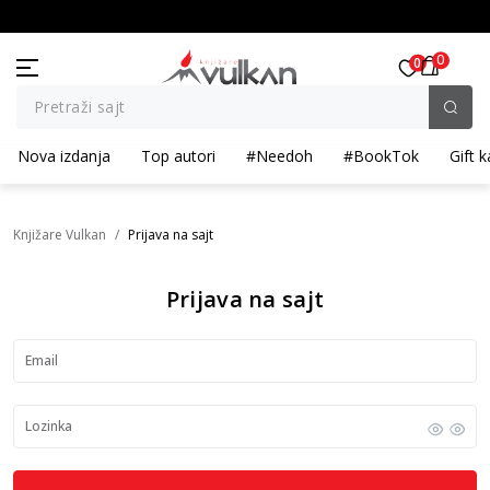
BESPLATNA ISPORUKA za porudžbine preko 3.500,00 din
0
0
Pretraži sajt
Nova izdanja
Top autori
#Needoh
#BookTok
Gift k
Knjižare Vulkan
Prijava na sajt
Prijava na sajt
Email
Lozinka