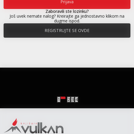
Prijava
Zaboravili ste lozinku?
Još uvek nemate nalog? Kreirajte ga jednostavno klikom na
dugme ispod.
REGISTRUJTE SE OVDE
vulkan klub
Vulkanova Klub članska karta
1
2
3
4