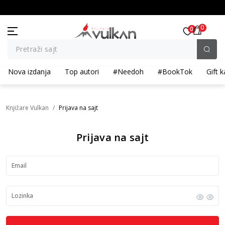
KOLIČINSKI POPUST ::: Dodatnih 10% na tri kupljena artikla
BESPLATNA ISPORUKA 
0
0
Pretraži sajt
Nova izdanja
Top autori
#Needoh
#BookTok
Gift k
Knjižare Vulkan
Prijava na sajt
Prijava na sajt
Email
Lozinka