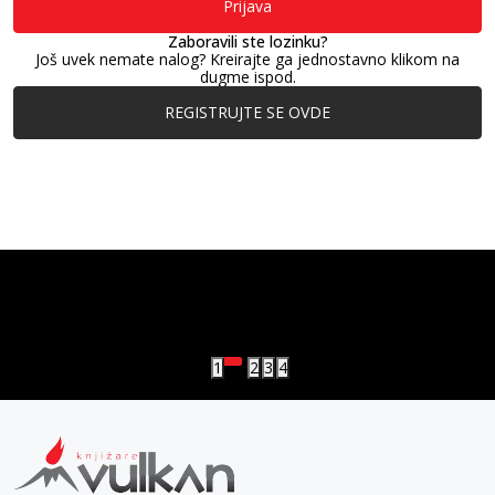
Prijava
Zaboravili ste lozinku?
Još uvek nemate nalog? Kreirajte ga jednostavno klikom na
dugme ispod.
REGISTRUJTE SE OVDE
vulkan klub
Vulkanova Klub članska karta
1
2
3
4