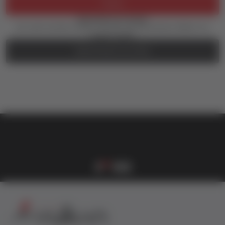
Prijava
Zaboravili ste lozinku?
Još uvek nemate nalog? Kreirajte ga jednostavno klikom na
dugme ispod.
REGISTRUJTE SE OVDE
vulkan klub
Vulkanova Klub članska karta
1
2
3
4