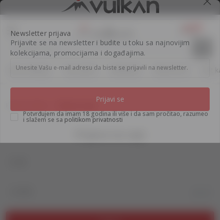
BESPLATNA ISPORUKA za porudžbine preko 3.500,00 din
0
0
Pretraži sajt
Newsletter prijava
Prijavite se na newsletter i budite u toku sa najnovijim
Nova izdanja
Top autori
#Needoh
#BookTok
Gift k
kolekcijama, promocijama i događajima.
Unesite Vašu e‑mail adresu da biste se prijavili na newsletter.
Knjižare Vulkan
Prijava na sajt
Prijavi se
Prijava na sajt
Potvrđujem da imam 18 godina ili više i da sam pročitao, razumeo
i slažem se sa
politikom privatnosti
Email
Lozinka