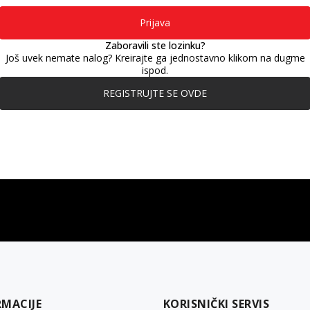
Prijava
Zaboravili ste lozinku?
Još uvek nemate nalog? Kreirajte ga jednostavno klikom na dugme
ispod.
REGISTRUJTE SE OVDE
gift kartica
besplatna isporuka
Poklon kartica za svaku priliku
Za porudžbine preko 3.50
RMACIJE
KORISNIČKI SERVIS