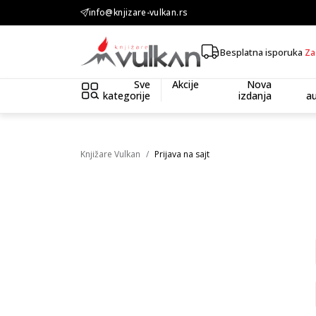
info@knjizare-vulkan.rs
KOLIČINSKI POPUST ::: Dodatnih 10% na tri kupljena artikla
Besplatna isporuka
Za
Sve
Akcije
Nova
kategorije
izdanja
au
Knjižare Vulkan
Prijava na sajt