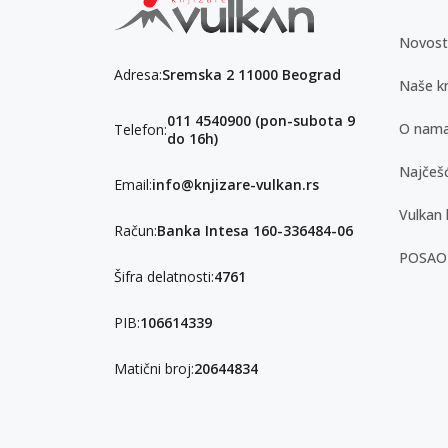
Novost
Adresa:
Sremska 2 11000 Beograd
Naše kn
011 4540900 (pon-subota 9
O nam
Telefon:
do 16h)
Najčešć
Email:
info@knjizare-vulkan.rs
Vulkan 
Račun:
Banka Intesa 160-336484-06
POSAO
Šifra delatnosti:
4761
PIB:
106614339
Matični broj:
20644834