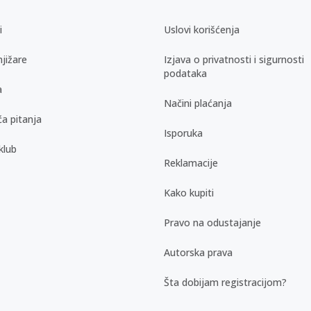
i
Uslovi korišćenja
jižare
Izjava o privatnosti i sigurnosti
podataka
a
Načini plaćanja
a pitanja
Isporuka
klub
Reklamacije
Kako kupiti
Pravo na odustajanje
Autorska prava
Šta dobijam registracijom?