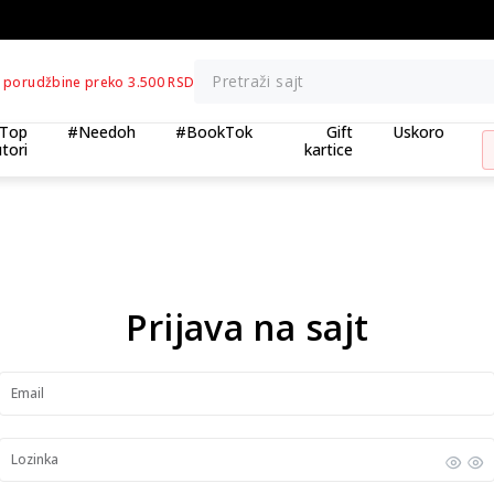
BESPLATNA ISPORUKA za porudžbine prek
Pretraži sajt
 porudžbine preko 3.500 RSD
Top
#Needoh
#BookTok
Gift
Uskoro
tori
kartice
Prijava na sajt
Email
Lozinka