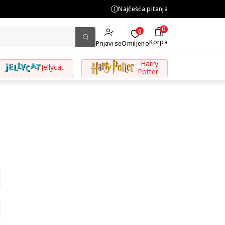
o 3.500,00 din
Najčešća pitanja
0
0
Korpa
Prijavi se
Omiljeno
Harry
Jellycat
Potter