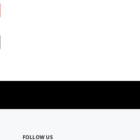
najčešća pitanja
0 dinara
Kontaktirajte nas za pomoć
FOLLOW US