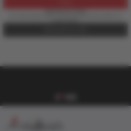
Prijava
Zaboravili ste lozinku?
Još uvek nemate nalog? Kreirajte ga jednostavno klikom na
dugme ispod.
REGISTRUJTE SE OVDE
vulkan klub
Vulkanova Klub članska karta
1
2
3
4