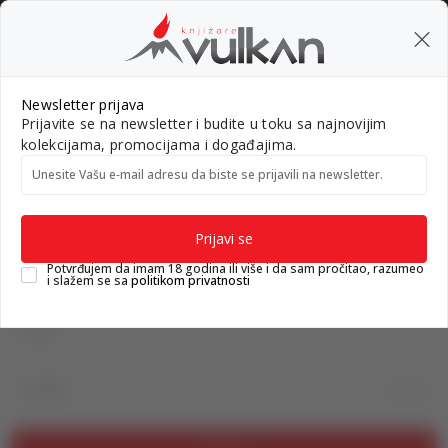
BESPLATNA ISPORUKA za porudžbine preko 3.500,00 din
0
0
Pretraži sajt
Newsletter prijava
Prijavite se na newsletter i budite u toku sa najnovijim
Nova izdanja
Top autori
#Needoh
#BookTok
Gift k
kolekcijama, promocijama i događajima.
Unesite Vašu e‑mail adresu da biste se prijavili na newsletter.
Knjižare Vulkan
Prijava na sajt
Prijavi se
Prijava na sajt
Potvrđujem da imam 18 godina ili više i da sam pročitao, razumeo
i slažem se sa
politikom privatnosti
Email
Lozinka