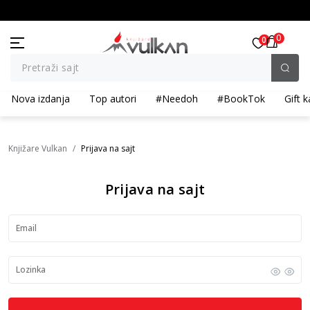
BESPLATNA ISPORUKA za porudžbine preko 3.500,00 din
0
0
Pretraži sajt
Nova izdanja
Top autori
#Needoh
#BookTok
Gift k
Knjižare Vulkan
Prijava na sajt
Prijava na sajt
Email
Lozinka