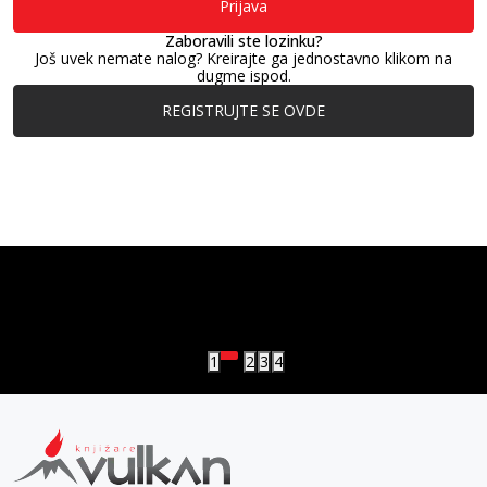
Prijava
Zaboravili ste lozinku?
Još uvek nemate nalog? Kreirajte ga jednostavno klikom na
dugme ispod.
REGISTRUJTE SE OVDE
vulkan klub
Vulkanova Klub članska karta
1
2
3
4