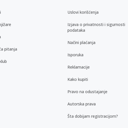
i
Uslovi korišćenja
jižare
Izjava o privatnosti i sigurnosti
podataka
a
Načini plaćanja
a pitanja
Isporuka
klub
Reklamacije
Kako kupiti
Pravo na odustajanje
Autorska prava
Šta dobijam registracijom?