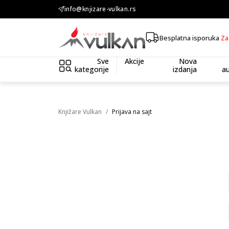
KOLIČINSKI POPUST ::: Dodatnih 10% na tri kupljena artikla
info@knjizare-vulkan.rs
Besplatna isporuka
Za
Sve
Akcije
Nova
kategorije
izdanja
au
Knjižare Vulkan
Prijava na sajt