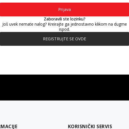
Prijava
Zaboravili ste lozinku?
Još uvek nemate nalog? Kreirajte ga jednostavno klikom na dugme
ispod.
REGISTRUJTE SE OVDE
gift kartica
besplatna isporuka
Poklon kartica za svaku priliku
Za porudžbine preko 3.50
RMACIJE
KORISNIČKI SERVIS