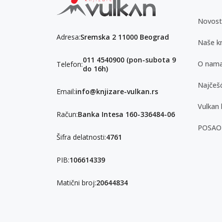
Novost
Adresa:
Sremska 2 11000 Beograd
Naše kn
011 4540900 (pon-subota 9
O nam
Telefon:
do 16h)
Najčešć
Email:
info@knjizare-vulkan.rs
Vulkan 
Račun:
Banka Intesa 160-336484-06
POSAO
Šifra delatnosti:
4761
PIB:
106614339
Matični broj:
20644834