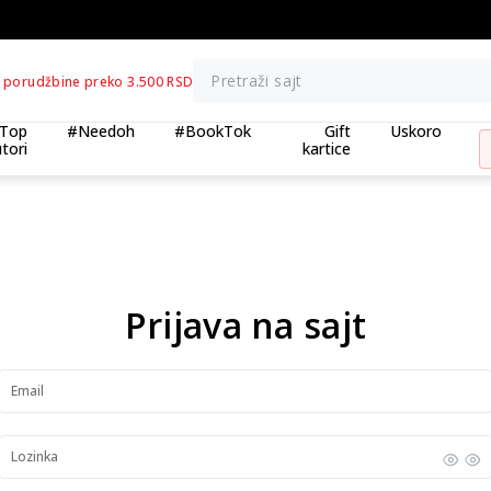
BESPLATNA ISPORUKA za porudžbine preko 3.500,00 din
Pretraži sajt
 porudžbine preko 3.500 RSD
Top
#Needoh
#BookTok
Gift
Uskoro
tori
kartice
Prijava na sajt
Email
Lozinka