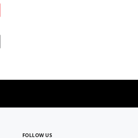
najčešća pitanja
0 dinara
Kontaktirajte nas za pomoć
FOLLOW US