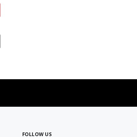
najčešća pitanja
0 dinara
Kontaktirajte nas za pomoć
FOLLOW US