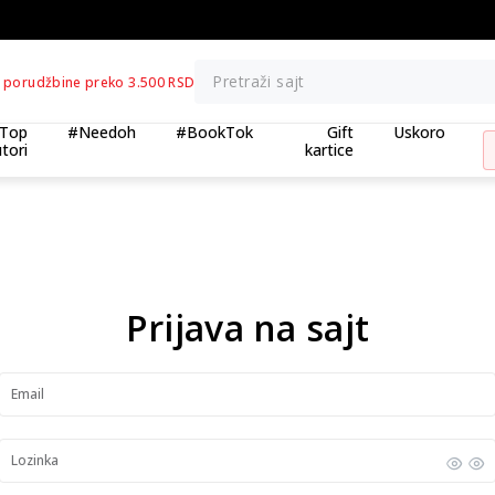
KOLIČINSKI POPUST ::: Dodatnih 10% na tri kupljena artikla
Pretraži sajt
 porudžbine preko 3.500 RSD
Top
#Needoh
#BookTok
Gift
Uskoro
tori
kartice
Prijava na sajt
Email
Lozinka