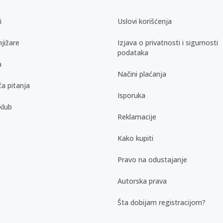
i
Uslovi korišćenja
jižare
Izjava o privatnosti i sigurnosti
podataka
a
Načini plaćanja
a pitanja
Isporuka
klub
Reklamacije
Kako kupiti
Pravo na odustajanje
Autorska prava
Šta dobijam registracijom?