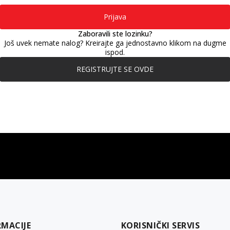
Prijava
Zaboravili ste lozinku?
Još uvek nemate nalog? Kreirajte ga jednostavno klikom na dugme
ispod.
REGISTRUJTE SE OVDE
gift kartica
besplatna isporuka
Poklon kartica za svaku priliku
Za porudžbine preko 3.50
RMACIJE
KORISNIČKI SERVIS