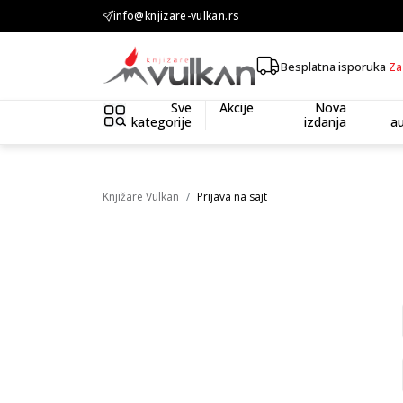
 3.500,00 din
info@knjizare-vulkan.rs
Besplatna isporuka
Za
Sve
Akcije
Nova
kategorije
izdanja
au
Knjižare Vulkan
Prijava na sajt