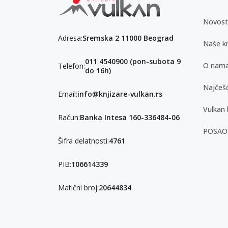
Novost
Adresa:
Sremska 2 11000 Beograd
Naše kn
011 4540900 (pon-subota 9
O nam
Telefon:
do 16h)
Najčešć
Email:
info@knjizare-vulkan.rs
Vulkan 
Račun:
Banka Intesa 160-336484-06
POSAO
Šifra delatnosti:
4761
PIB:
106614339
Matični broj:
20644834