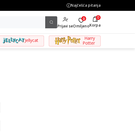
BESPLATNA ISPORUKA za porudžbine preko 3.500,00 din
Najčešća pitanja
0
0
Korpa
Prijavi se
Omiljeno
Harry
Jellycat
Potter