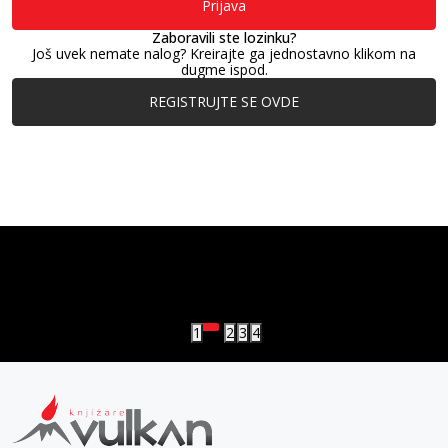
Prijava
Zaboravili ste lozinku?
Još uvek nemate nalog? Kreirajte ga jednostavno klikom na
dugme ispod.
REGISTRUJTE SE OVDE
vulkan klub
Vulkanova Klub članska karta
1
2
3
4