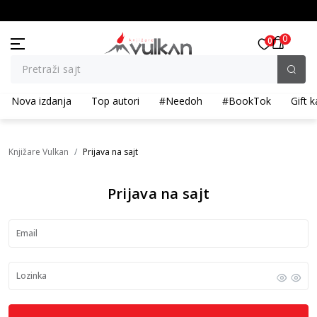
BESPLATNA ISPORUKA za porudžbine preko 3.500,00 din
0
0
Pretraži sajt
Nova izdanja
Top autori
#Needoh
#BookTok
Gift k
Knjižare Vulkan
Prijava na sajt
Prijava na sajt
Email
Lozinka