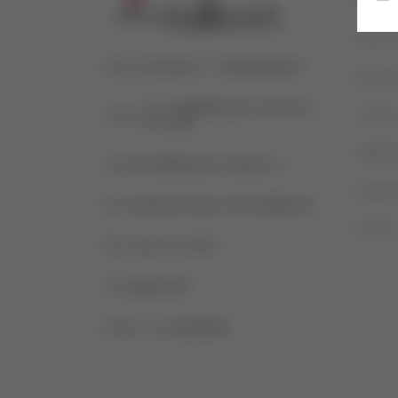
Novost
Adresa:
Sremska 2 11000 Beograd
Naše kn
011 4540900 (pon-subota 9
O nam
Telefon:
do 16h)
Najčešć
Email:
info@knjizare-vulkan.rs
Vulkan 
Račun:
Banka Intesa 160-336484-06
POSAO
Šifra delatnosti:
4761
PIB:
106614339
Matični broj:
20644834