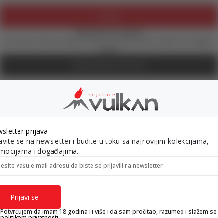
Prijava
Zaboravili ste lozinku?
Još uvek nemate nalog? Kreirajte ga jednostavno klikom na dugme
ispod.
REGISTRUJTE SE OVDE
sletter prijava
gift kartica
besplatna isporuka
javite se na newsletter i budite u toku sa najnovijim kolekcijama,
Poklon kartica za svaku priliku
Za porudžbine preko 3.50
mocijama i događajima.
esite Vašu e‑mail adresu da biste se prijavili na newsletter.
Prijavi se
Potvrđujem da imam 18 godina ili više i da sam pročitao, razumeo i slažem se
RMACIJE
KORISNIČKI SERVIS
politikom privatnosti