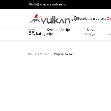
info@knjizare-vulkan.rs
KOLIČINSKI POPUST ::: Dodatnih 10% na tri kupljena artikla
Besplatna isporuka
Za
Sve
Akcije
Nova
kategorije
izdanja
au
Knjižare Vulkan
Prijava na sajt