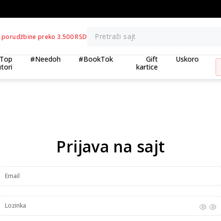
BESPLATNA ISPORUKA za porudžbine preko 3
Pretraži sajt
 porudžbine preko 3.500 RSD
Top
#Needoh
#BookTok
Gift
Uskoro
tori
kartice
Prijava na sajt
Email
Lozinka