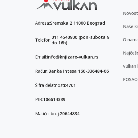
Novost
Adresa:
Sremska 2 11000 Beograd
Naše kn
011 4540900 (pon-subota 9
O nam
Telefon:
do 16h)
Najčešć
Email:
info@knjizare-vulkan.rs
Vulkan 
Račun:
Banka Intesa 160-336484-06
POSAO
Šifra delatnosti:
4761
PIB:
106614339
Matični broj:
20644834