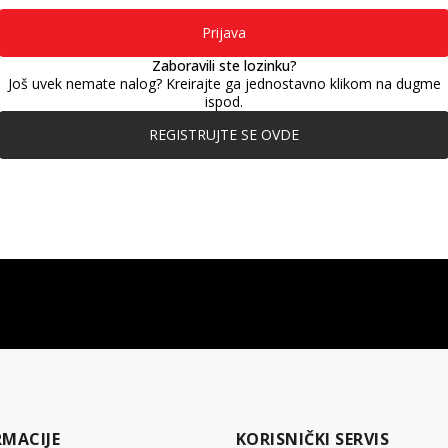
Prijava
Zaboravili ste lozinku?
Još uvek nemate nalog? Kreirajte ga jednostavno klikom na dugme
ispod.
REGISTRUJTE SE OVDE
gift kartica
besplatna isporuka
Poklon kartica za svaku priliku
Za porudžbine preko 3.50
RMACIJE
KORISNIČKI SERVIS