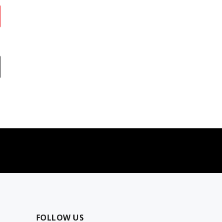
najčešća pitanja
0 dinara
Kontaktirajte nas za pomoć
FOLLOW US