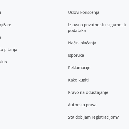
i
Uslovi korišćenja
jižare
Izjava o privatnosti i sigurnosti
podataka
a
Načini plaćanja
a pitanja
Isporuka
klub
Reklamacije
Kako kupiti
Pravo na odustajanje
Autorska prava
Šta dobijam registracijom?