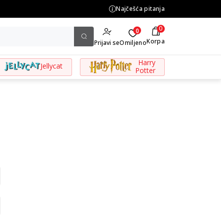
.500,00 din
Najčešća pitanja
0
0
Korpa
Prijavi se
Omiljeno
Harry
Jellycat
Potter