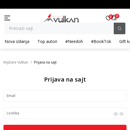
KOLIČINSKI POPUST ::: Dodatnih 10% na tri kupljena artikla
BESPLATNA ISPO
0
0
Pretraži sajt
Nova izdanja
Top autori
#Needoh
#BookTok
Gift k
Knjižare Vulkan
Prijava na sajt
Prijava na sajt
Email
Lozinka