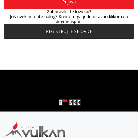
Prijava
Zaboravili ste lozinku?
Još uvek nemate nalog? Kreirajte ga jednostavno klikom na
dugme ispod.
REGISTRUJTE SE OVDE
vulkan klub
Vulkanova Klub članska karta
1
2
3
4