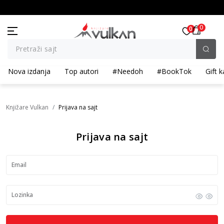
BESPLATNA ISPORUKA za porudžbine preko 3.500,00 din
0
0
Pretraži sajt
Nova izdanja
Top autori
#Needoh
#BookTok
Gift k
Knjižare Vulkan
Prijava na sajt
Prijava na sajt
Email
Lozinka