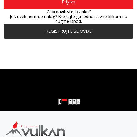
Prijava
Zaboravili ste lozinku?
Još uvek nemate nalog? Kreirajte ga jednostavno klikom na
dugme ispod.
REGISTRUJTE SE OVDE
vulkan klub
Vulkanova Klub članska karta
1
2
3
4