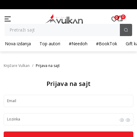
BESPLATNA ISPORUKA za porudžbine preko 3.500,00 din
0
0
Pretraži sajt
Nova izdanja
Top autori
#Needoh
#BookTok
Gift k
Knjižare Vulkan
Prijava na sajt
Prijava na sajt
Email
Lozinka