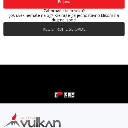
Prijava
Zaboravili ste lozinku?
Još uvek nemate nalog? Kreirajte ga jednostavno klikom na
dugme ispod.
REGISTRUJTE SE OVDE
vulkan klub
Vulkanova Klub članska karta
1
2
3
4