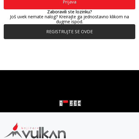
Prijava
Zaboravili ste lozinku?
Još uvek nemate nalog? Kreirajte ga jednostavno klikom na
dugme ispod.
REGISTRUJTE SE OVDE
vulkan klub
Vulkanova Klub članska karta
1
2
3
4