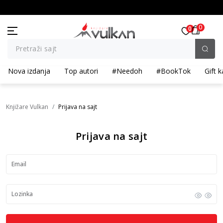
KOLIČINSKI POPUST ::: Dodatnih 10% na tri kupljena artikla
0
0
Pretraži sajt
Nova izdanja
Top autori
#Needoh
#BookTok
Gift k
Knjižare Vulkan
Prijava na sajt
Prijava na sajt
Email
Lozinka