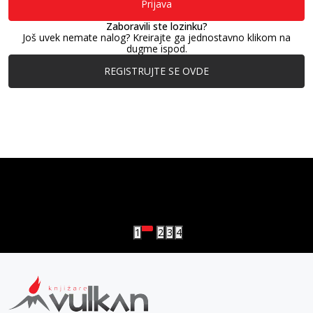
Prijava
Zaboravili ste lozinku?
Još uvek nemate nalog? Kreirajte ga jednostavno klikom na
dugme ispod.
REGISTRUJTE SE OVDE
vulkan klub
Vulkanova Klub članska karta
1
2
3
4