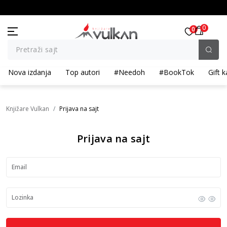
KOLIČINSKI POPUST ::: Dodatnih 10% na tri kupljena artikla
0
0
Pretraži sajt
Nova izdanja
Top autori
#Needoh
#BookTok
Gift k
Knjižare Vulkan
Prijava na sajt
Prijava na sajt
Email
Lozinka