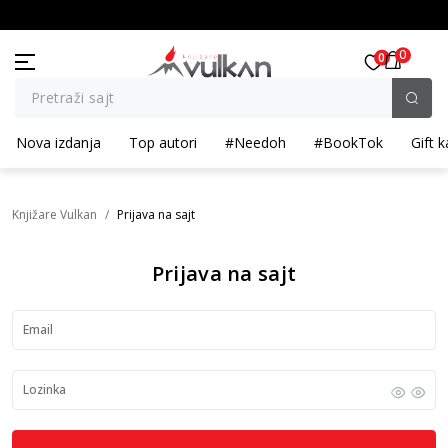
KOLIČINSKI POPUST ::: Dodatnih 10% na tri kupljena artikla
0
0
Pretraži sajt
Nova izdanja
Top autori
#Needoh
#BookTok
Gift k
Knjižare Vulkan
Prijava na sajt
Prijava na sajt
Email
Lozinka