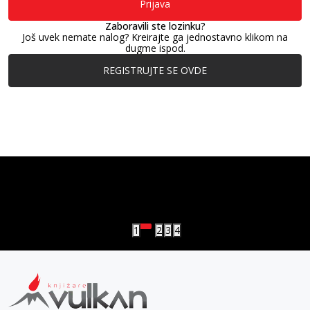
Prijava
Zaboravili ste lozinku?
Još uvek nemate nalog? Kreirajte ga jednostavno klikom na
dugme ispod.
REGISTRUJTE SE OVDE
vulkan klub
Vulkanova Klub članska karta
1
2
3
4