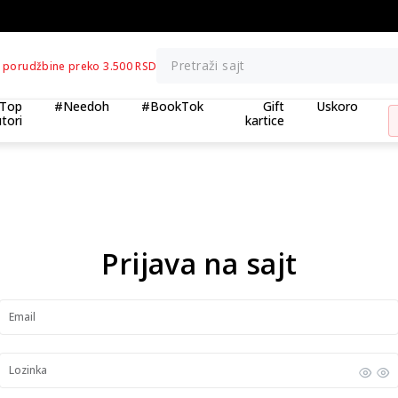
BESPLATNA ISPORUKA za porudžbine preko 3
Pretraži sajt
 porudžbine preko 3.500 RSD
Top
#Needoh
#BookTok
Gift
Uskoro
tori
kartice
Prijava na sajt
Email
Lozinka