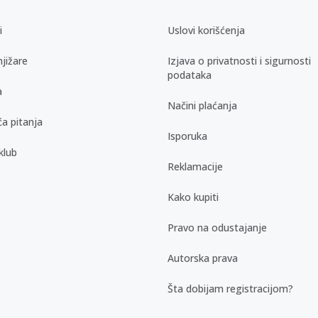
i
Uslovi korišćenja
jižare
Izjava o privatnosti i sigurnosti
podataka
a
Načini plaćanja
a pitanja
Isporuka
klub
Reklamacije
Kako kupiti
Pravo na odustajanje
Autorska prava
Šta dobijam registracijom?