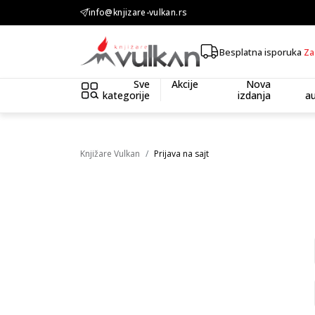
info@knjizare-vulkan.rs
KOLIČINSKI POPUST ::: Dodatnih 10% na tri kupljena artikla
Besplatna isporuka
Za
Sve
Akcije
Nova
kategorije
izdanja
au
Knjižare Vulkan
Prijava na sajt