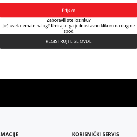
Prijava
Zaboravili ste lozinku?
Još uvek nemate nalog? Kreirajte ga jednostavno klikom na dugme
ispod.
REGISTRUJTE SE OVDE
gift kartica
besplatna isporuka
Poklon kartica za svaku priliku
Za porudžbine preko 3.50
RMACIJE
KORISNIČKI SERVIS