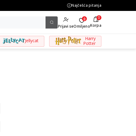
.500,00 din
Najčešća pitanja
0
0
Korpa
Prijavi se
Omiljeno
Harry
Jellycat
Potter