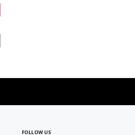
najčešća pitanja
0 dinara
Kontaktirajte nas za pomoć
FOLLOW US