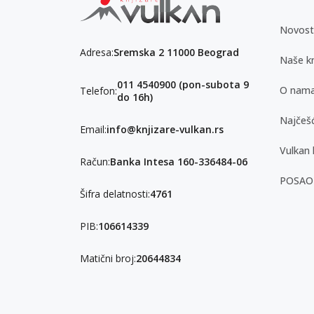
Novost
Adresa:
Sremska 2 11000 Beograd
Naše kn
011 4540900 (pon-subota 9
O nam
Telefon:
do 16h)
Najčešć
Email:
info@knjizare-vulkan.rs
Vulkan 
Račun:
Banka Intesa 160-336484-06
POSAO
Šifra delatnosti:
4761
PIB:
106614339
Matični broj:
20644834