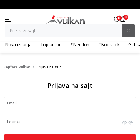
KOLIČINSKI POPUST ::: Dodatnih 10% na tri kupljena artikla
0
0
Pretraži sajt
Nova izdanja
Top autori
#Needoh
#BookTok
Gift k
Knjižare Vulkan
Prijava na sajt
Prijava na sajt
Email
Lozinka