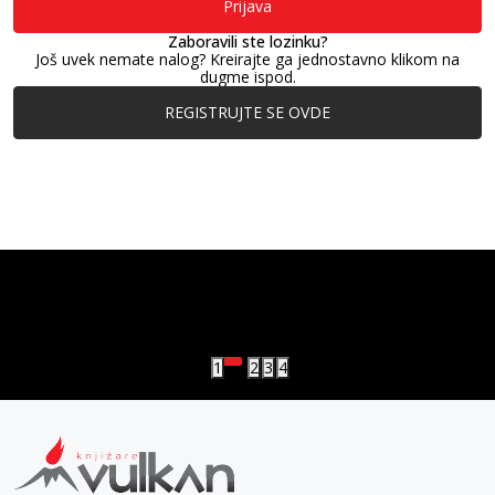
Prijava
Zaboravili ste lozinku?
Još uvek nemate nalog? Kreirajte ga jednostavno klikom na
dugme ispod.
REGISTRUJTE SE OVDE
vulkan klub
Vulkanova Klub članska karta
1
2
3
4