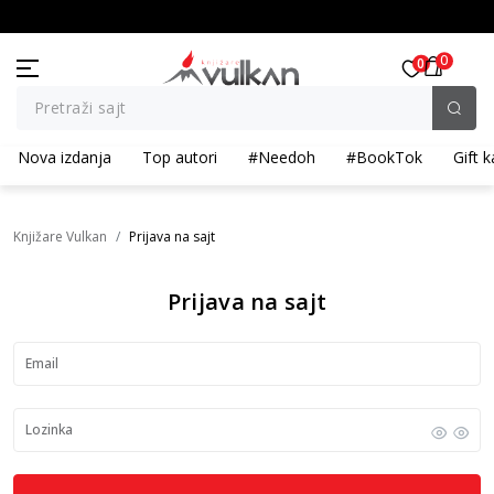
KOLIČINSKI POPUST ::: Dodatnih 10% na tri kupljena artikla
BESPLATNA ISPORUKA 
0
0
Pretraži sajt
Nova izdanja
Top autori
#Needoh
#BookTok
Gift k
Knjižare Vulkan
Prijava na sajt
Prijava na sajt
Email
Lozinka