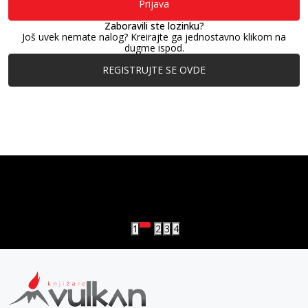
Prijava
Zaboravili ste lozinku?
Još uvek nemate nalog? Kreirajte ga jednostavno klikom na
dugme ispod.
REGISTRUJTE SE OVDE
vulkan klub
Vulkanova Klub članska karta
1
2
3
4