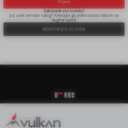
Prijava
Zaboravili ste lozinku?
Još uvek nemate nalog? Kreirajte ga jednostavno klikom na
dugme ispod.
REGISTRUJTE SE OVDE
vulkan klub
Vulkanova Klub članska karta
1
2
3
4