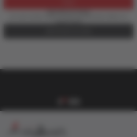
Prijava
Zaboravili ste lozinku?
Još uvek nemate nalog? Kreirajte ga jednostavno klikom na
dugme ispod.
REGISTRUJTE SE OVDE
vulkan klub
Vulkanova Klub članska karta
1
2
3
4