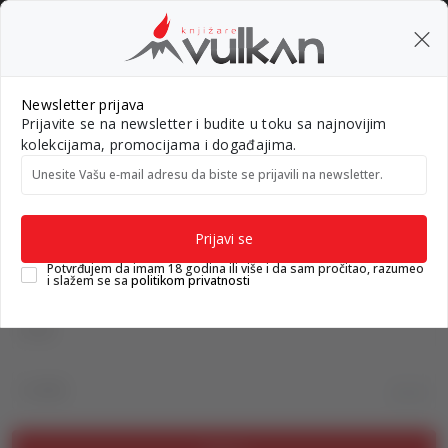
BESPLATNA ISPORUKA za porudžbine preko 3.500,00 din
0
0
Pretraži sajt
Newsletter prijava
Prijavite se na newsletter i budite u toku sa najnovijim
Nova izdanja
Top autori
#Needoh
#BookTok
Gift k
kolekcijama, promocijama i događajima.
Unesite Vašu e‑mail adresu da biste se prijavili na newsletter.
Knjižare Vulkan
Prijava na sajt
Prijavi se
Prijava na sajt
Potvrđujem da imam 18 godina ili više i da sam pročitao, razumeo
i slažem se sa
politikom privatnosti
Email
Lozinka