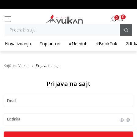
KOLIČINSKI POPUST ::: Dodatnih 10% na tri kupljena artikla
0
0
Pretraži sajt
Nova izdanja
Top autori
#Needoh
#BookTok
Gift k
Knjižare Vulkan
Prijava na sajt
Prijava na sajt
Email
Lozinka