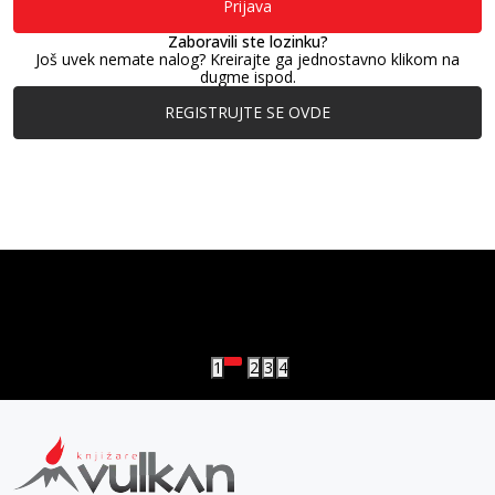
Prijava
Zaboravili ste lozinku?
Još uvek nemate nalog? Kreirajte ga jednostavno klikom na
dugme ispod.
REGISTRUJTE SE OVDE
vulkan klub
Vulkanova Klub članska karta
1
2
3
4