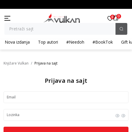
OLIČINSKI POPUST ::: Dodatnih 10% na tri kupljena artikla
BESPLATNA ISPORUKA za p
0
0
Pretraži sajt
Nova izdanja
Top autori
#Needoh
#BookTok
Gift k
Knjižare Vulkan
Prijava na sajt
Prijava na sajt
Email
Lozinka