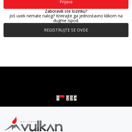
Prijava
Zaboravili ste lozinku?
Još uvek nemate nalog? Kreirajte ga jednostavno klikom na
dugme ispod.
REGISTRUJTE SE OVDE
vulkan klub
Vulkanova Klub članska karta
1
2
3
4