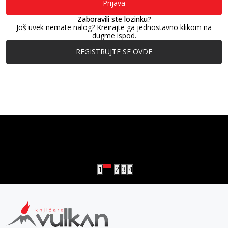
Prijava
Zaboravili ste lozinku?
Još uvek nemate nalog? Kreirajte ga jednostavno klikom na
dugme ispod.
REGISTRUJTE SE OVDE
vulkan klub
Vulkanova Klub članska karta
1
2
3
4