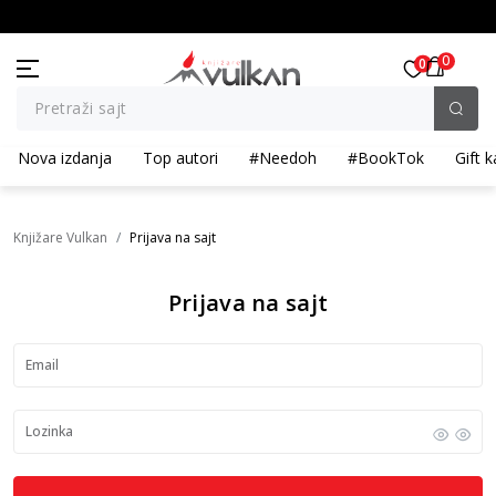
KOLIČINSKI POPUST ::: Dodatnih 10% na tri kupljena artikla
BESPLATNA ISPO
0
0
Pretraži sajt
Nova izdanja
Top autori
#Needoh
#BookTok
Gift k
Knjižare Vulkan
Prijava na sajt
Prijava na sajt
Email
Lozinka