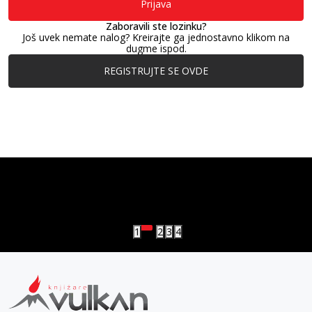
Prijava
Zaboravili ste lozinku?
Još uvek nemate nalog? Kreirajte ga jednostavno klikom na
dugme ispod.
REGISTRUJTE SE OVDE
vulkan klub
Vulkanova Klub članska karta
1
2
3
4