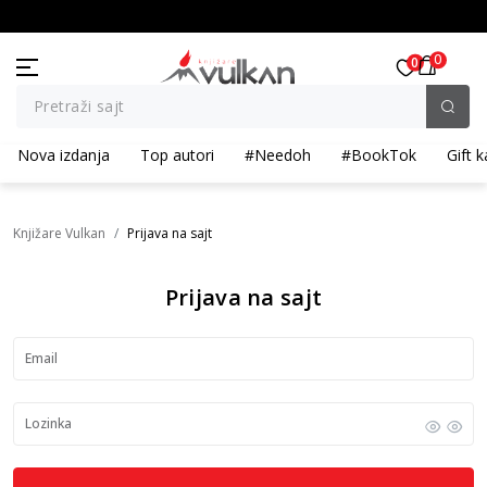
KOLIČINSKI POPUST ::: Dodatnih 10% na tri kupljena artikla
B
0
0
Pretraži sajt
Nova izdanja
Top autori
#Needoh
#BookTok
Gift k
Knjižare Vulkan
Prijava na sajt
Prijava na sajt
Email
Lozinka