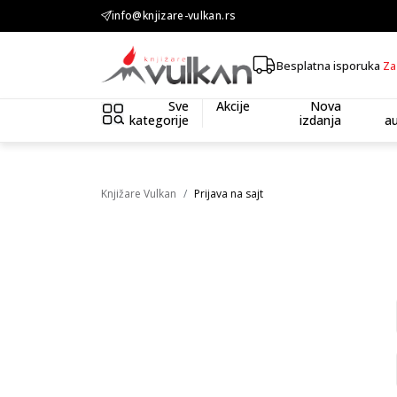
info@knjizare-vulkan.rs
KOLIČINSKI POPUST ::: Dodatnih 10% na tri kupljena artikla
Besplatna isporuka
Za
Sve
Akcije
Nova
kategorije
izdanja
au
Knjižare Vulkan
Prijava na sajt