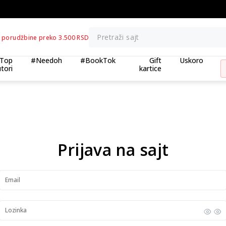
BESPLATNA ISPORUKA za porudžbine preko 3
Pretraži sajt
 porudžbine preko 3.500 RSD
Top
#Needoh
#BookTok
Gift
Uskoro
tori
kartice
Prijava na sajt
Email
Lozinka