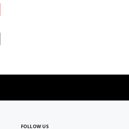
najčešća pitanja
0 dinara
Kontaktirajte nas za pomoć
FOLLOW US