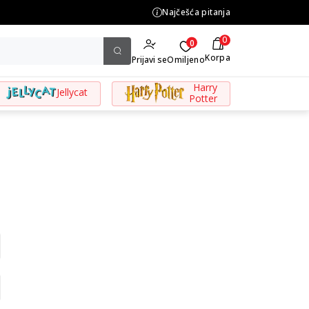
.500,00 din
Najčešća pitanja
0
0
Korpa
Prijavi se
Omiljeno
Harry
Jellycat
Potter