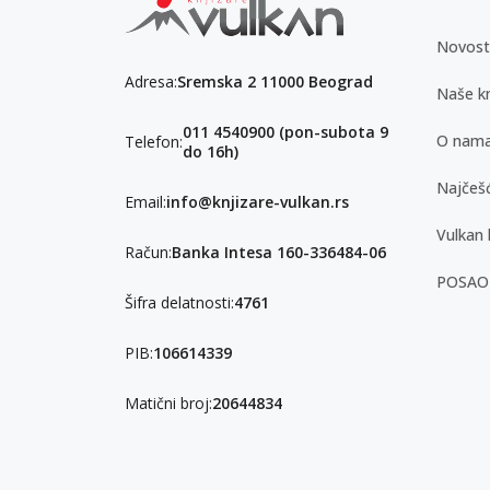
Novost
Adresa:
Sremska 2 11000 Beograd
Naše kn
011 4540900 (pon-subota 9
O nam
Telefon:
do 16h)
Najčešć
Email:
info@knjizare-vulkan.rs
Vulkan 
Račun:
Banka Intesa 160-336484-06
POSAO
Šifra delatnosti:
4761
PIB:
106614339
Matični broj:
20644834