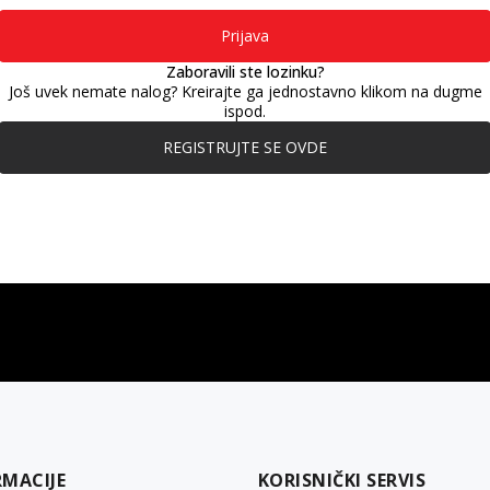
Prijava
Zaboravili ste lozinku?
Još uvek nemate nalog? Kreirajte ga jednostavno klikom na dugme
ispod.
REGISTRUJTE SE OVDE
gift kartica
besplatna isporuka
Poklon kartica za svaku priliku
Za porudžbine preko 3.50
RMACIJE
KORISNIČKI SERVIS