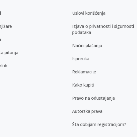
i
Uslovi korišćenja
jižare
Izjava o privatnosti i sigurnosti
podataka
a
Načini plaćanja
a pitanja
Isporuka
klub
Reklamacije
Kako kupiti
Pravo na odustajanje
Autorska prava
Šta dobijam registracijom?