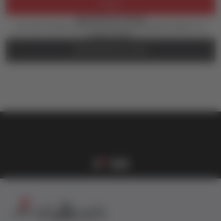
Prijava
Zaboravili ste lozinku?
Još uvek nemate nalog? Kreirajte ga jednostavno klikom na
dugme ispod.
REGISTRUJTE SE OVDE
vulkan klub
Vulkanova Klub članska karta
1
2
3
4