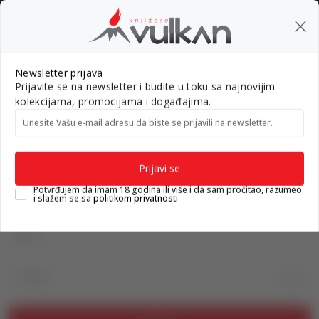
BESPLATNA ISPORUKA za porudžbine preko 3.500,00 din
0
0
Pretraži sajt
Newsletter prijava
Prijavite se na newsletter i budite u toku sa najnovijim
Nova izdanja
Top autori
#Needoh
#BookTok
Gift k
kolekcijama, promocijama i događajima.
Unesite Vašu e‑mail adresu da biste se prijavili na newsletter.
Knjižare Vulkan
Prijava na sajt
Prijavi se
Prijava na sajt
Potvrđujem da imam 18 godina ili više i da sam pročitao, razumeo
i slažem se sa
politikom privatnosti
Email
Lozinka