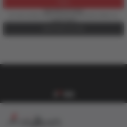
Prijava
Zaboravili ste lozinku?
Još uvek nemate nalog? Kreirajte ga jednostavno klikom na
dugme ispod.
REGISTRUJTE SE OVDE
vulkan klub
Vulkanova Klub članska karta
1
2
3
4