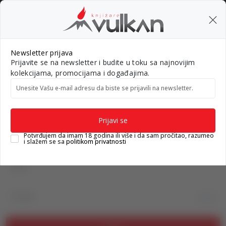
BESPLATNA ISPORUKA za porudžbine preko 3.500,00 din
0
0
Pretraži sajt
Newsletter prijava
Prijavite se na newsletter i budite u toku sa najnovijim
Nova izdanja
Top autori
#Needoh
#BookTok
Gift k
kolekcijama, promocijama i događajima.
Unesite Vašu e‑mail adresu da biste se prijavili na newsletter.
Knjižare Vulkan
Prijava na sajt
Prijavi se
Prijava na sajt
Potvrđujem da imam 18 godina ili više i da sam pročitao, razumeo
i slažem se sa
politikom privatnosti
Email
Lozinka