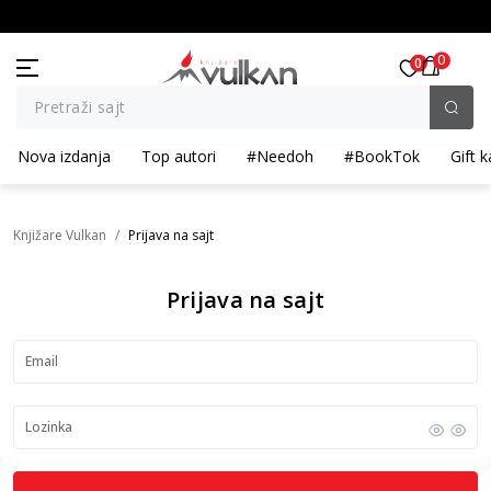
BESPLATNA ISPORUKA za porudžbine preko 3.500,00 din
0
0
Pretraži sajt
Nova izdanja
Top autori
#Needoh
#BookTok
Gift k
Knjižare Vulkan
Prijava na sajt
Prijava na sajt
Email
Lozinka