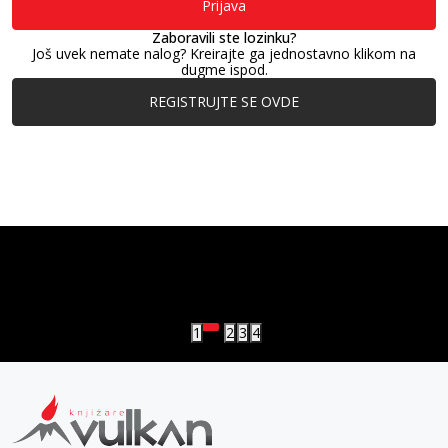
Prijava
Zaboravili ste lozinku?
Još uvek nemate nalog? Kreirajte ga jednostavno klikom na
dugme ispod.
REGISTRUJTE SE OVDE
vulkan klub
Vulkanova Klub članska karta
1
2
3
4