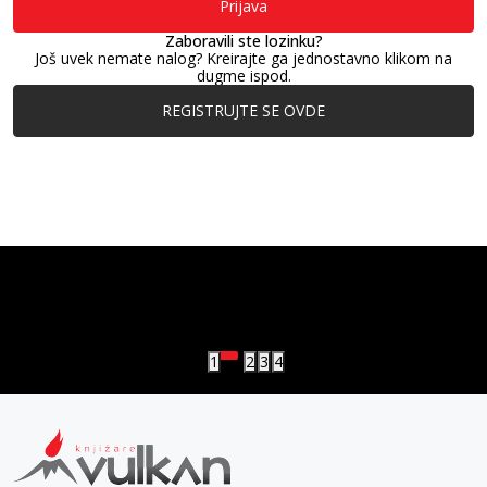
Prijava
Zaboravili ste lozinku?
Još uvek nemate nalog? Kreirajte ga jednostavno klikom na
dugme ispod.
REGISTRUJTE SE OVDE
vulkan klub
Vulkanova Klub članska karta
1
2
3
4