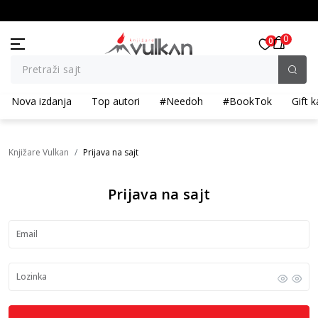
Dodatnih 10% na tri kupljena artikla
BESPLATNA ISPORUKA za porudžbine pr
0
0
Pretraži sajt
Nova izdanja
Top autori
#Needoh
#BookTok
Gift k
Knjižare Vulkan
Prijava na sajt
Prijava na sajt
Email
Lozinka