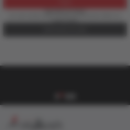
Prijava
Zaboravili ste lozinku?
Još uvek nemate nalog? Kreirajte ga jednostavno klikom na
dugme ispod.
REGISTRUJTE SE OVDE
vulkan klub
Vulkanova Klub članska karta
1
2
3
4