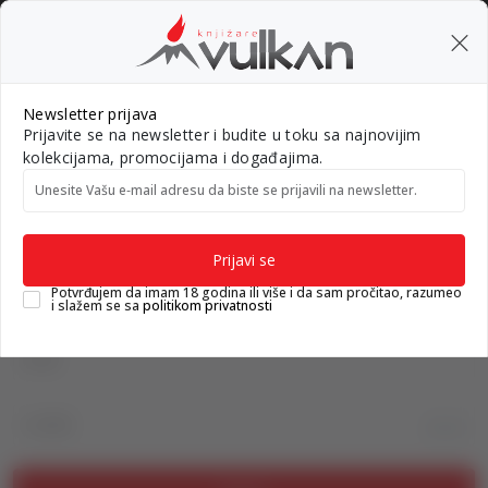
ISPORUKA za porudžbine preko 3.500,00 din
0
0
Pretraži sajt
Newsletter prijava
Prijavite se na newsletter i budite u toku sa najnovijim
Nova izdanja
Top autori
#Needoh
#BookTok
Gift k
kolekcijama, promocijama i događajima.
Unesite Vašu e‑mail adresu da biste se prijavili na newsletter.
Knjižare Vulkan
Prijava na sajt
Prijavi se
Prijava na sajt
Potvrđujem da imam 18 godina ili više i da sam pročitao, razumeo
i slažem se sa
politikom privatnosti
Email
Lozinka