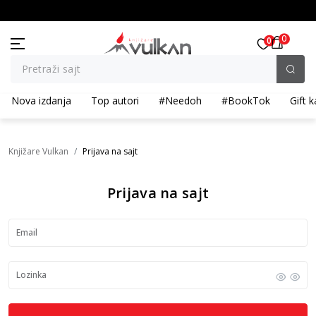
BESPLATNA ISPORUKA za porudžbine preko 3.500,00 din
0
0
Pretraži sajt
Nova izdanja
Top autori
#Needoh
#BookTok
Gift k
Knjižare Vulkan
Prijava na sajt
Prijava na sajt
Email
Lozinka