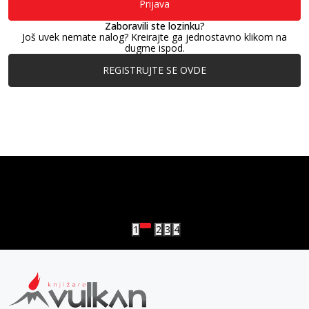
Prijava
Zaboravili ste lozinku?
Još uvek nemate nalog? Kreirajte ga jednostavno klikom na
dugme ispod.
REGISTRUJTE SE OVDE
vulkan klub
Vulkanova Klub članska karta
1
2
3
4