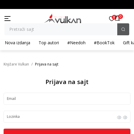
OLIČINSKI POPUST ::: Dodatnih 10% na tri kupljena artikla
BESPLATNA ISPORUKA za p
0
0
Pretraži sajt
Nova izdanja
Top autori
#Needoh
#BookTok
Gift k
Knjižare Vulkan
Prijava na sajt
Prijava na sajt
Email
Lozinka