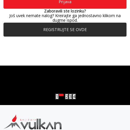
Prijava
Zaboravili ste lozinku?
Još uvek nemate nalog? Kreirajte ga jednostavno klikom na
dugme ispod.
REGISTRUJTE SE OVDE
vulkan klub
Vulkanova Klub članska karta
1
2
3
4