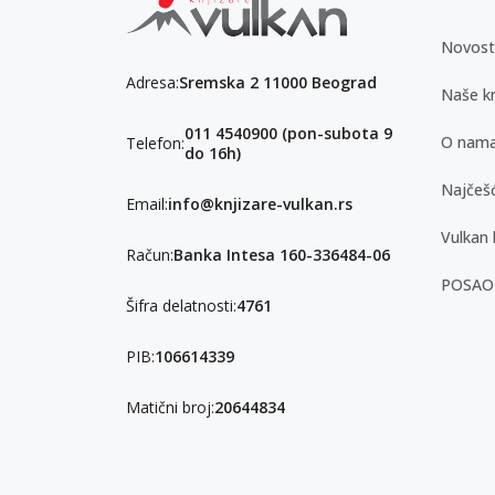
Novost
Adresa:
Sremska 2 11000 Beograd
Naše kn
011 4540900 (pon-subota 9
O nam
Telefon:
do 16h)
Najčešć
Email:
info@knjizare-vulkan.rs
Vulkan 
Račun:
Banka Intesa 160-336484-06
POSAO
Šifra delatnosti:
4761
PIB:
106614339
Matični broj:
20644834