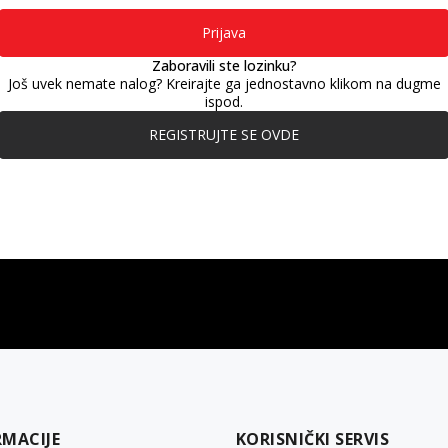
Prijava
Zaboravili ste lozinku?
Još uvek nemate nalog? Kreirajte ga jednostavno klikom na dugme
ispod.
REGISTRUJTE SE OVDE
gift kartica
besplatna isporuka
Poklon kartica za svaku priliku
Za porudžbine preko 3.50
RMACIJE
KORISNIČKI SERVIS