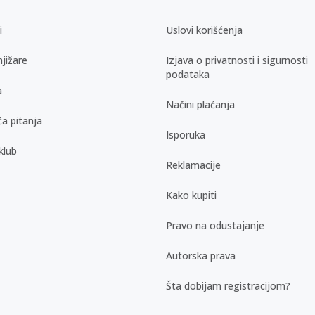
i
Uslovi korišćenja
jižare
Izjava o privatnosti i sigurnosti
podataka
a
Načini plaćanja
a pitanja
Isporuka
klub
Reklamacije
Kako kupiti
Pravo na odustajanje
Autorska prava
Šta dobijam registracijom?