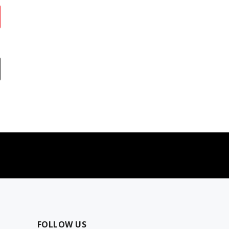
najčešća pitanja
0 dinara
Kontaktirajte nas za pomoć
FOLLOW US