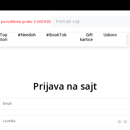
BESPLATNA ISPORUKA za porudžbine preko 3.500,00 din
Pretraži sajt
 porudžbine preko 3.500 RSD
Top
#Needoh
#BookTok
Gift
Uskoro
tori
kartice
Prijava na sajt
Email
Lozinka