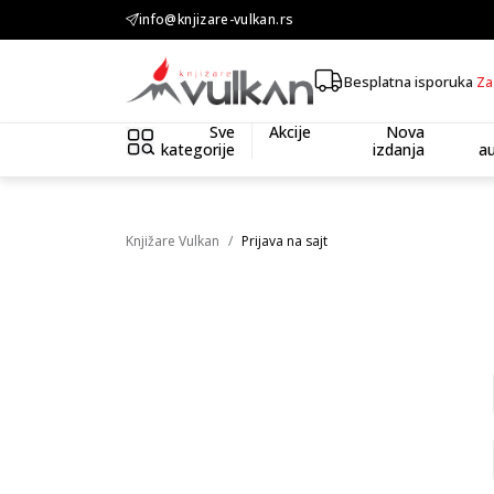
KOLIČINSKI POPUST ::: Dodatnih 10% na tri kupljena artikla
info@knjizare-vulkan.rs
Besplatna isporuka
Za
Sve
Akcije
Nova
kategorije
izdanja
au
Knjižare Vulkan
Prijava na sajt