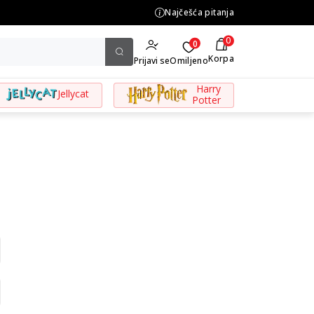
.500,00 din
Najčešća pitanja
0
0
Korpa
Prijavi se
Omiljeno
Harry
Jellycat
Potter