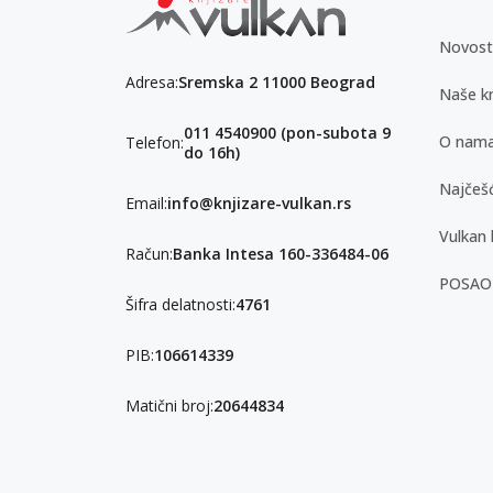
Novost
Adresa:
Sremska 2 11000 Beograd
Naše kn
011 4540900 (pon-subota 9
O nam
Telefon:
do 16h)
Najčešć
Email:
info@knjizare-vulkan.rs
Vulkan 
Račun:
Banka Intesa 160-336484-06
POSAO
Šifra delatnosti:
4761
PIB:
106614339
Matični broj:
20644834