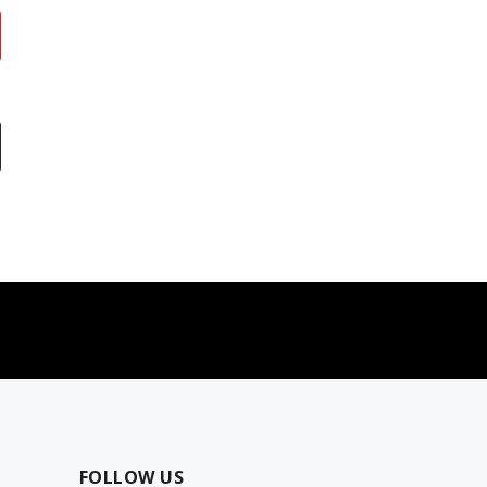
najčešća pitanja
0 dinara
Kontaktirajte nas za pomoć
FOLLOW US