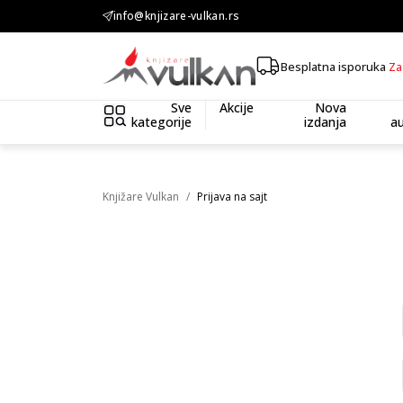
info@knjizare-vulkan.rs
KOLIČINSKI POPUST ::: Dodatnih 10% na tri kupljena artikla
Besplatna isporuka
Za
Sve
Akcije
Nova
kategorije
izdanja
au
Knjižare Vulkan
Prijava na sajt