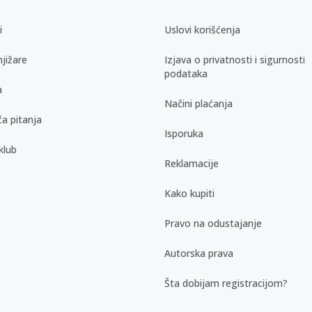
i
Uslovi korišćenja
jižare
Izjava o privatnosti i sigurnosti
podataka
a
Načini plaćanja
a pitanja
Isporuka
klub
Reklamacije
Kako kupiti
Pravo na odustajanje
Autorska prava
Šta dobijam registracijom?