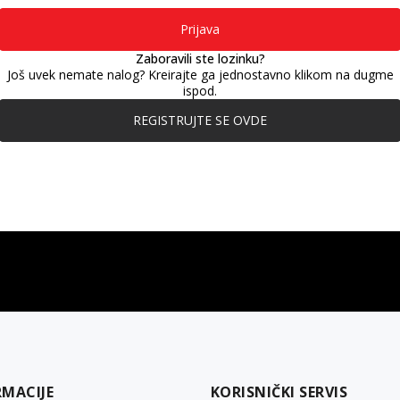
Prijava
Zaboravili ste lozinku?
Još uvek nemate nalog? Kreirajte ga jednostavno klikom na dugme
ispod.
REGISTRUJTE SE OVDE
gift kartica
besplatna isporuka
Poklon kartica za svaku priliku
Za porudžbine preko 3.50
RMACIJE
KORISNIČKI SERVIS