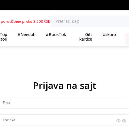
BESPLATNA ISPORUKA za porudžbine preko 3
Pretraži sajt
 porudžbine preko 3.500 RSD
Top
#Needoh
#BookTok
Gift
Uskoro
tori
kartice
Prijava na sajt
Email
Lozinka